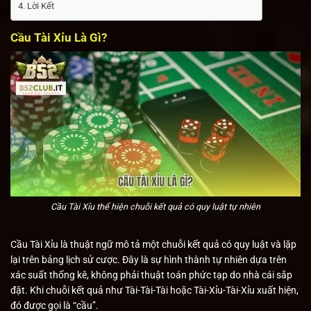
Lời Kết
Cầu Tài Xỉu Là Gì?
Cầu Tài Xỉu thể hiện chuỗi kết quả có quy luật tự nhiên
Cầu Tài Xỉu là thuật ngữ mô tả một chuỗi kết quả có quy luật và lặp
lại trên bảng lịch sử cược. Đây là sự hình thành tự nhiên dựa trên
xác suất thống kê, không phải thuật toán phức tạp do nhà cái sắp
đặt. Khi chuỗi kết quả như Tài-Tài-Tài hoặc Tài-Xỉu-Tài-Xỉu xuất hiện,
đó được gọi là “cầu”.