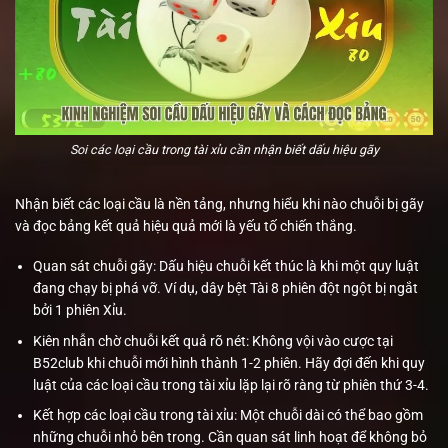
Soi các loại cầu trong tài xỉu cần nhận biết dấu hiệu gãy
Nhận biết các loại cầu là nền tảng, nhưng hiểu khi nào chuỗi bị gãy
và đọc bảng kết quả hiệu quả mới là yếu tố chiến thắng.
Quan sát chuỗi gãy: Dấu hiệu chuỗi kết thúc là khi một quy luật
đang chạy bị phá vỡ. Ví dụ, dây bệt Tài 8 phiên đột ngột bị ngắt
bởi 1 phiên Xỉu.
Kiên nhẫn chờ chuỗi kết quả rõ nét: Không vội vào cược tại
B52club khi chuỗi mới hình thành 1-2 phiên. Hãy đợi đến khi quy
luật của các loại cầu trong tài xỉu lặp lại rõ ràng từ phiên thứ 3-4.
Kết hợp các loại cầu trong tài xỉu: Một chuỗi dài có thể bao gồm
những chuỗi nhỏ bên trong. Cần quan sát linh hoạt để không bỏ